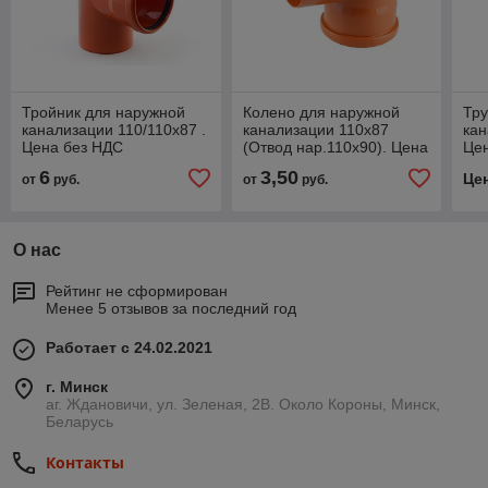
Тройник для наружной
Колено для наружной
Тр
канализации 110/110х87 .
канализации 110х87
кан
Цена без НДС
(Отвод нар.110х90). Цена
Це
без НДС
6
3,50
Це
от
руб.
от
руб.
О нас
Рейтинг не сформирован
Менее 5 отзывов за последний год
Работает с 24.02.2021
г. Минск
аг. Ждановичи, ул. Зеленая, 2В. Около Короны, Минск,
Беларусь
Контакты