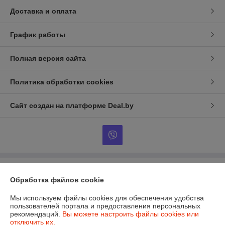
Доставка и оплата
График работы
Полная версия сайта
Политика обработки cookies
Сайт создан на платформе Deal.by
Информация для покупателя
Обработка файлов cookie
Юридическое лицо:
ООО Промснаб Пласт
220075, г. Минск. пер. Промышленный,12А
Мы используем файлы cookies для обеспечения удобства
пользователей портала и предоставления персональных
Регистрационный номер ЕГР: 692237084
рекомендаций.
Вы можете настроить файлы cookies или
отключить их.