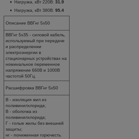
Нагрузка, кВт 220В:
31.9
Нагрузка, кВт 380В:
95.4
Описание ВВГнг 5х50
ВВГнг 5х35 - силовой кабель,
используемый при передаче
и распределении
электроэнергии в
стационарных устройствах на
номинальное переменное
напряжение 660В и 1000В
частотой 50Гц.
Расшифровка ВВГнг 5х50
В - изоляция жил из
поливинилхлорида;
В - оболочка из
поливинилхлорида;
Г - голые жилы без внешней
защиты;
нг - пониженная горючесть.