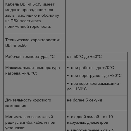
Кабель ВВГнг 5х35 имеет
медные проводящие ток
жилы, изоляцию и оболочку
из ПВХ пластиката
пониженной горючести.
Технические характеристики
ВВГнг 5х50
Рабочая температура, °С
от -50°С до +50°С
Максимальная температура
при работе - до +70°С
нагрева жил, °С:
при перегрузке - до +90°С
при коротком замыкании -
до +160°С
Длительность короткого
не более 5 секунд
замыкания
Минимально возможный
с одной жилой - от 10
радиус изгиба кабеля при
наружных диаметров
установке:
многожильные - от 7,5