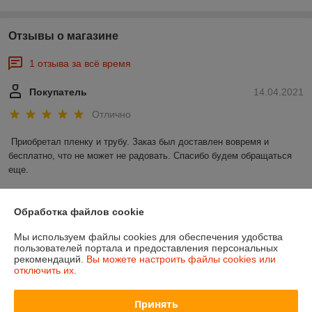
Отзывы о магазине
1 отзыва за всё время
Покупатель
14.04.2021
Отлично
Приобретал пленку и трубу. Заказ был доставлен вовремя и 
бесплатно, что не может не радовать. Спасибо будем обращаться 
еще. 
Показать все отзывы
Обработка файлов cookie
Мы используем файлы cookies для обеспечения удобства
О нас
пользователей портала и предоставления персональных
рекомендаций.
Вы можете настроить файлы cookies или
отключить их.
Контакты
Принять
Доставка и оплата