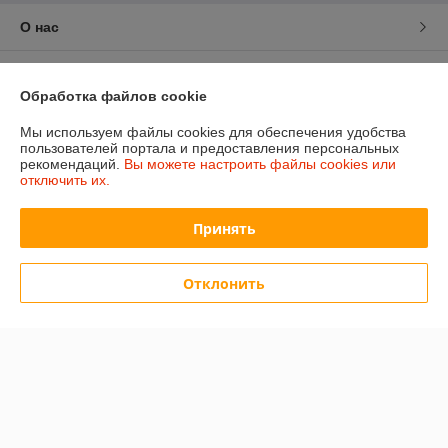
О нас
Контакты
Обработка файлов cookie
Доставка и оплата
Мы используем файлы cookies для обеспечения удобства
пользователей портала и предоставления персональных
рекомендаций.
Вы можете настроить файлы cookies или
График работы
отключить их.
Полная версия сайта
Принять
Политика обработки cookies
Отклонить
Сайт создан на платформе Deal.by
Информация для покупателя