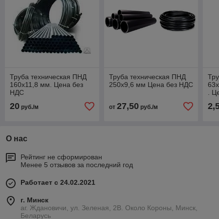
Труба техническая ПНД
Труба техническая ПНД
Тру
160х11,8 мм. Цена без
250х9,6 мм Цена без НДС
63х
НДС
. Ц
20
27,50
2,
руб./м
от
руб./м
О нас
Рейтинг не сформирован
Менее 5 отзывов за последний год
Работает с 24.02.2021
г. Минск
аг. Ждановичи, ул. Зеленая, 2В. Около Короны, Минск,
Беларусь