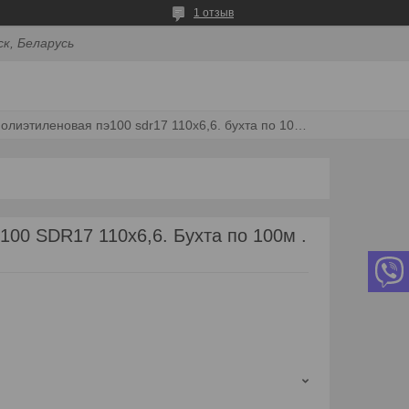
1 отзыв
ск, Беларусь
Труба полиэтиленовая пэ100 sdr17 110х6,6. бухта по 100м . цена без ндс
00 SDR17 110х6,6. Бухта по 100м .