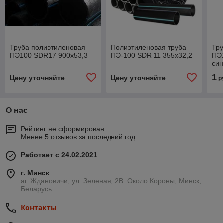
Труба полиэтиленовая
Полиэтиленовая труба
Тру
ПЭ100 SDR17 900х53,3
ПЭ-100 SDR 11 355х32,2
ПЭ
си
1
Цену уточняйте
Цену уточняйте
р
О нас
Рейтинг не сформирован
Менее 5 отзывов за последний год
Работает с 24.02.2021
г. Минск
аг. Ждановичи, ул. Зеленая, 2В. Около Короны, Минск,
Беларусь
Контакты