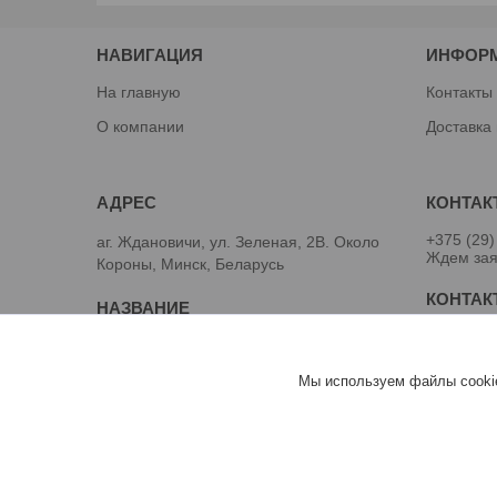
НАВИГАЦИЯ
ИНФОР
На главную
Контакты
О компании
Доставка
+375 (29)
аг. Ждановичи, ул. Зеленая, 2В. Около
Ждем зая
Короны, Минск, Беларусь
Валентин
ООО Промснаб Пласт
Мы используем файлы cookie