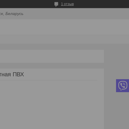
1 отзыв
ск, Беларусь
тная ПВХ