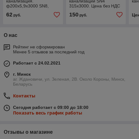
канализация.
канализации SN4
кан
ф200х5,9х3000 SN8,
315х3000. Цена без НДС
Цена без НДС
62
150
Це
руб.
руб.
О нас
Рейтинг не сформирован
Менее 5 отзывов за последний год
Работает с 24.02.2021
г. Минск
аг. Ждановичи, ул. Зеленая, 2В. Около Короны, Минск,
Беларусь
Контакты
Сегодня работает с 09:00 до 18:00
Показать весь график работы
Отзывы о магазине