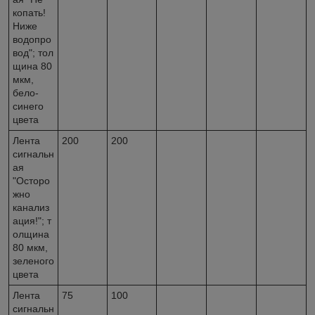
копать!
Ниже
водопро
вод"; тол
щина 80
мкм,
бело-
синего
цвета
Лента
200
200
сигнальн
ая
"Осторо
жно
канализ
ация!"; т
олщина
80 мкм,
зеленого
цвета
Лента
75
100
сигнальн