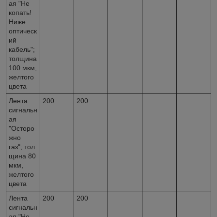
ая "Не
копать!
Ниже
оптическ
ий
кабель";
толщина
100 мкм,
желтого
цвета
Лента
200
200
сигнальн
ая
"Осторо
жно
газ"; тол
щина 80
мкм,
желтого
цвета
Лента
200
200
сигнальн
ая "Не