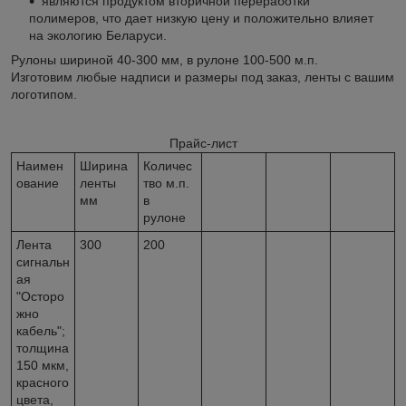
являются продуктом вторичной переработки
полимеров, что дает низкую цену и положительно влияет
на экологию Беларуси.
Рулоны шириной 40-300 мм, в рулоне 100-500 м.п.
Изготовим любые надписи и размеры под заказ, ленты с вашим
логотипом.
Прайс-лист
Наимен
Ширина
Количес
ование
ленты
тво м.п.
мм
в
рулоне
Лента
300
200
сигнальн
ая
"Осторо
жно
кабель";
толщина
150 мкм,
красного
цвета,