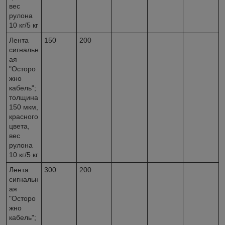
вес
рулона
10 кг/5 кг
Лента
150
200
сигнальн
ая
"Осторо
жно
кабель";
толщина
150 мкм,
красного
цвета,
вес
рулона
10 кг/5 кг
Лента
300
200
сигнальн
ая
"Осторо
жно
кабель";